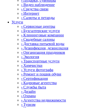
›
Подарки, сувениры
›
Видео наблюдение
›
Средства связи
›
Интернет
›
Салюты и петарды
Услуги
›
Сервисные центры
›
Бухгалтерские услуги
›
Клининговые компании
›
Свадебные салоны
›
Доставка питьевой воды
›
Дезинфекция, дезинсекция
›
Организация праздников
›
Экология
›
Транспортные услуги
›
Химчистки
›
Услуги фотографа
›
Ремонт и пошив обуви
›
Сертификация
›
Кадровые агентства
›
Службы быта
›
Дизайн
›
Охрана
›
Агентства недвижимости
›
Туризм