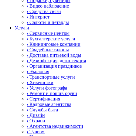
›
Подарки, сувениры
›
Видео наблюдение
›
Средства связи
›
Интернет
›
Салюты и петарды
Услуги
›
Сервисные центры
›
Бухгалтерские услуги
›
Клининговые компании
›
Свадебные салоны
›
Доставка питьевой воды
›
Дезинфекция, дезинсекция
›
Организация праздников
›
Экология
›
Транспортные услуги
›
Химчистки
›
Услуги фотографа
›
Ремонт и пошив обуви
›
Сертификация
›
Кадровые агентства
›
Службы быта
›
Дизайн
›
Охрана
›
Агентства недвижимости
›
Туризм