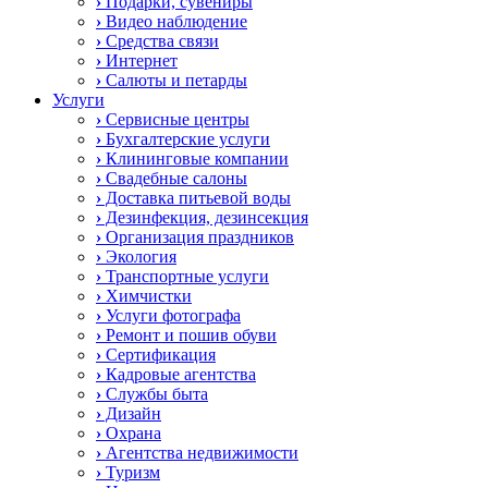
›
Подарки, сувениры
›
Видео наблюдение
›
Средства связи
›
Интернет
›
Салюты и петарды
Услуги
›
Сервисные центры
›
Бухгалтерские услуги
›
Клининговые компании
›
Свадебные салоны
›
Доставка питьевой воды
›
Дезинфекция, дезинсекция
›
Организация праздников
›
Экология
›
Транспортные услуги
›
Химчистки
›
Услуги фотографа
›
Ремонт и пошив обуви
›
Сертификация
›
Кадровые агентства
›
Службы быта
›
Дизайн
›
Охрана
›
Агентства недвижимости
›
Туризм