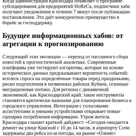
Когда администрация Краснодара объявляет о программе
субсидирования для предприятий HoReCa, подписчики хаба
получают уведомление в течение 7 минут после публикации
постановления. Это даёт конкурентное преимущество в
борьбе за господдержку.
Будущее информационных хабов: от
агрегации к прогнозированию
Следующий этап эволюции — переход от пассивного сбора
новостей к прогностической аналитике. Современные
платформы уже тестируют алгоритмы, которые на основе
исторических данных предсказывают вероятность событий:
всплеск спроса на определённые товары перед праздниками,
риски подтопления в низменных районах Кубани, сезонные
миграционные потоки. Для региона с динамичной
экономикой, как Краснодарский край, такие инструменты
становятся критически важными для планирования бизнеса и
городского управления. Интеграция с голосовыми
ассистентами и умными устройствами открывает новые
сценарии потребления информации. Утром житель
Краснодара слышит краткий дайджест: «Сегодня ожидается
ремонт на улице Красной с 10 до 14 часов, в аэропорту Сочи
задержаны два рейса из-за погоды, на рынке «Олимп»