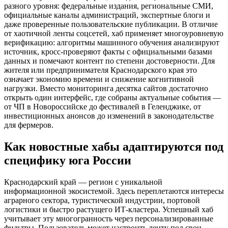
разного уровня: федеральные издания, региональные СМИ,
официальные каналы администраций, экспертные блоги и
даже проверенные пользовательские публикации. В отличие
от хаотичной ленты соцсетей, хаб применяет многоуровневую
верификацию: алгоритмы машинного обучения анализируют
источник, кросс-проверяют факты с официальными базами
данных и помечают контент по степени достоверности. Для
жителя или предпринимателя Краснодарского края это
означает экономию времени и снижение когнитивной
нагрузки. Вместо мониторинга десятка сайтов достаточно
открыть один интерфейс, где собраны актуальные события —
от ЧП в Новороссийске до фестивалей в Геленджике, от
инвестиционных анонсов до изменений в законодательстве
для фермеров.
Как новостные хабы адаптируются под
специфику юга России
Краснодарский край — регион с уникальной
информационной экосистемой. Здесь переплетаются интересы
аграрного сектора, туристической индустрии, портовой
логистики и быстро растущего ИТ-кластера. Успешный хаб
учитывает эту многогранность через персонализированные
фильтры. Пользователь может настроить ленту под свои