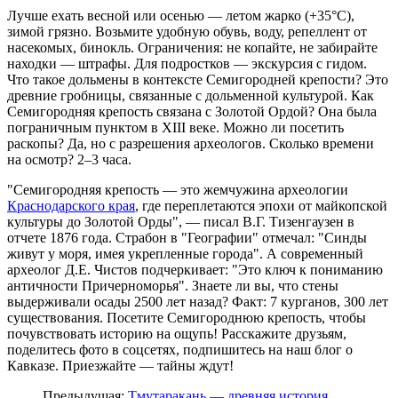
Лучше ехать весной или осенью — летом жарко (+35°C), 
зимой грязно. Возьмите удобную обувь, воду, репеллент от 
насекомых, бинокль. Ограничения: не копайте, не забирайте 
находки — штрафы. Для подростков — экскурсия с гидом. 
Что такое дольмены в контексте Семигородней крепости? Это 
древние гробницы, связанные с дольменной культурой. Как 
Семигородняя крепость связана с Золотой Ордой? Она была 
пограничным пунктом в XIII веке. Можно ли посетить 
раскопы? Да, но с разрешения археологов. Сколько времени 
на осмотр? 2–3 часа.
"Семигородняя крепость — это жемчужина археологии 
Краснодарского края
, где переплетаются эпохи от майкопской 
культуры до Золотой Орды", — писал В.Г. Тизенгаузен в 
отчете 1876 года. Страбон в "Географии" отмечал: "Синды 
живут у моря, имея укрепленные города". А современный 
археолог Д.Е. Чистов подчеркивает: "Это ключ к пониманию 
античности Причерноморья". Знаете ли вы, что стены 
выдерживали осады 2500 лет назад? Факт: 7 курганов, 300 лет 
существования. Посетите Семигороднюю крепость, чтобы 
почувствовать историю на ощупь! Расскажите друзьям, 
поделитесь фото в соцсетях, подпишитесь на наш блог о 
Кавказе. Приезжайте — тайны ждут!
Предыдущая:
Тмутаракань — древняя история