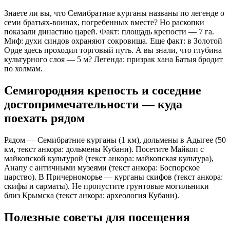
Знаете ли вы, что Семибратние курганы названы по легенде о 
семи братьях-воинах, погребенных вместе? Но раскопки 
показали династию царей. Факт: площадь крепости — 7 га. 
Миф: духи синдов охраняют сокровища. Еще факт: в Золотой 
Орде здесь проходил торговый путь. А вы знали, что глубина 
культурного слоя — 5 м? Легенда: призрак хана Батыя бродит 
по холмам.
Семигородняя крепость и соседние
достопримечательности — куда
поехать рядом
Рядом — Семибратние курганы (1 км), дольмены в Адыгее (50 
км, текст анкора: дольмены Кубани). Посетите Майкоп с 
майкопской культурой (текст анкора: майкопская культура), 
Анапу с античными музеями (текст анкора: Боспорское 
царство). В Причерноморье — курганы скифов (текст анкора: 
скифы и сарматы). Не пропустите грунтовые могильники 
близ Крымска (текст анкора: археология Кубани).
Полезные советы для посещения