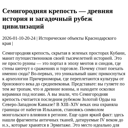
Семигородняя крепость — древняя
история и загадочный рубеж
цивилизаций
2026-01-10-20-24
|
Исторические объекты Краснодарского
края
|
Семигородняя крепость, скрытая в зеленых просторах Кубани, 
манит путешественников своей тысячелетней историей. Это 
не просто руины — это портал в эпоху меотов и синдов, где 
стены шепчут о сражениях и торговле. Почему стоит поехать 
именно сюда? Во-первых, это уникальный шанс прикоснуться 
к археологии Причерноморья, где переплетаются культуры от 
бронзового века до средневековья. Представьте: вы гуляете по 
тем же тропам, что и древние воины, и находите осколки 
керамики под ногами. А вы знали, что Семигородняя 
крепость считается последним рубежом Золотой Орды на 
Северо-Западном Кавказе? В XIII–XIV веках она охраняла 
границы от набегов Ильханов, становясь символом 
монгольского влияния в регионе. Еще один яркий факт: здесь 
нашли фрагменты античных тканей, датируемые IV веком до 
н.э., которые хранятся в Эрмитаже. Это место идеально для 