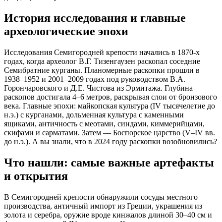
История исследования и главные
археологические эпохи
Исследования Семигородней крепости начались в 1870-х 
годах, когда археолог В.Г. Тизенгаузен раскопал соседние 
Семибратние курганы. Планомерные раскопки прошли в 
1938–1952 и 2001–2009 годах под руководством В.А. 
Горончаровского и Д.Е. Чистова из Эрмитажа. Глубина 
раскопов достигала 4–6 метров, раскрывая слои от бронзового 
века. Главные эпохи: майкопская культура (IV тысячелетие до 
н.э.) с курганами, дольменная культура с каменными 
ящиками, античность с меотами, синдами, киммерийцами, 
скифами и сарматами. Затем — Боспорское царство (V–IV вв. 
до н.э.). А вы знали, что в 2024 году раскопки возобновились?
Что нашли: самые важные артефакты
и открытия
В Семигородней крепости обнаружили сосуды местного 
производства, античный импорт из Греции, украшения из 
золота и серебра, оружие вроде кинжалов длиной 30–40 см и 