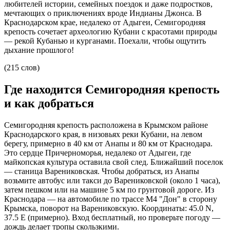
любителей истории, семейных поездок и даже подростков, 
мечтающих о приключениях вроде Индианы Джонса. В 
Краснодарском крае, недалеко от Адыгеи, Семигородняя 
крепость сочетает археологию Кубани с красотами природы 
— рекой Кубанью и курганами. Поехали, чтобы ощутить 
дыхание прошлого!
(215 слов)
Где находится Семигородняя крепость
и как добраться
Семигородняя крепость расположена в Крымском районе 
Краснодарского края, в низовьях реки Кубани, на левом 
берегу, примерно в 40 км от Анапы и 80 км от Краснодара. 
Это сердце Причерноморья, недалеко от Адыгеи, где 
майкопская культура оставила свой след. Ближайший поселок 
— станица Варениковская. Чтобы добраться, из Анапы 
возьмите автобус или такси до Варениковской (около 1 часа), 
затем пешком или на машине 5 км по грунтовой дороге. Из 
Краснодара — на автомобиле по трассе М4 "Дон" в сторону 
Крымска, поворот на Варениковскую. Координаты: 45.0 N, 
37.5 E (примерно). Вход бесплатный, но проверьте погоду — 
дождь делает тропы скользкими.