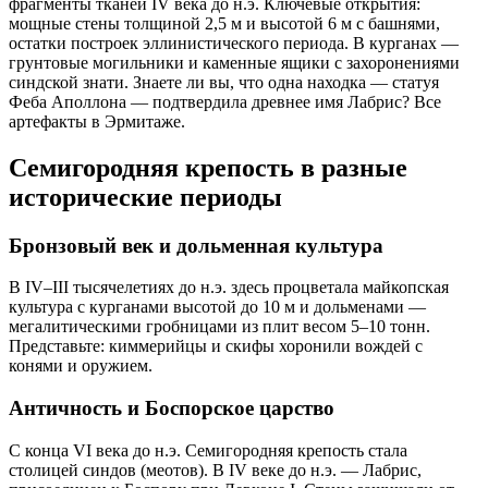
фрагменты тканей IV века до н.э. Ключевые открытия: 
мощные стены толщиной 2,5 м и высотой 6 м с башнями, 
остатки построек эллинистического периода. В курганах — 
грунтовые могильники и каменные ящики с захоронениями 
синдской знати. Знаете ли вы, что одна находка — статуя 
Феба Аполлона — подтвердила древнее имя Лабрис? Все 
артефакты в Эрмитаже.
Семигородняя крепость в разные
исторические периоды
Бронзовый век и дольменная культура
В IV–III тысячелетиях до н.э. здесь процветала майкопская 
культура с курганами высотой до 10 м и дольменами — 
мегалитическими гробницами из плит весом 5–10 тонн. 
Представьте: киммерийцы и скифы хоронили вождей с 
конями и оружием.
Античность и Боспорское царство
С конца VI века до н.э. Семигородняя крепость стала 
столицей синдов (меотов). В IV веке до н.э. — Лабрис, 