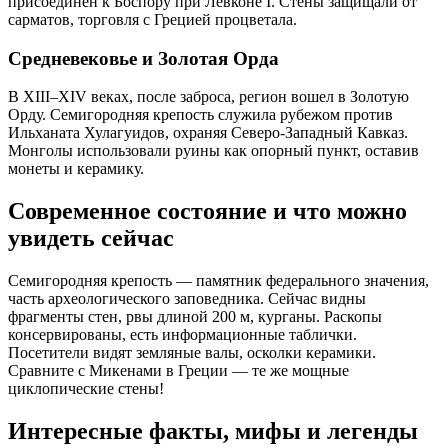
присоединен к Боспору при Левконе I. Стены защищали от 
сарматов, торговля с Грецией процветала.
Средневековье и Золотая Орда
В XIII–XIV веках, после заброса, регион вошел в Золотую 
Орду. Семигородняя крепость служила рубежом против 
Ильханата Хулагуидов, охраняя Северо-Западный Кавказ. 
Монголы использовали руины как опорный пункт, оставив 
монеты и керамику.
Современное состояние и что можно
увидеть сейчас
Семигородняя крепость — памятник федерального значения, 
часть археологического заповедника. Сейчас видны 
фрагменты стен, рвы длиной 200 м, курганы. Раскопы 
консервированы, есть информационные таблички. 
Посетители видят земляные валы, осколки керамики. 
Сравните с Микенами в Греции — те же мощные 
циклопические стены!
Интересные факты, мифы и легенды