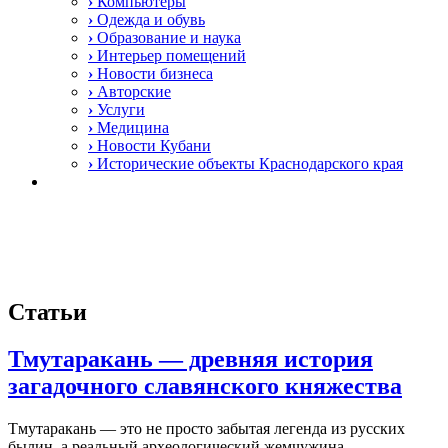
›
Компьютеры
›
Одежда и обувь
›
Образование и наука
›
Интерьер помещений
›
Новости бизнеса
›
Авторские
›
Услуги
›
Медицина
›
Новости Кубани
›
Исторические объекты Краснодарского края
Статьи
Тмутаракань — древняя история
загадочного славянского княжества
Тмутаракань — это не просто забытая легенда из русских
былин, а реальный археологический жемчужина